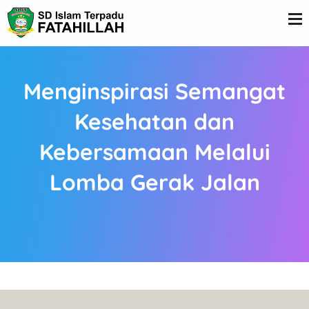
Menginspirasi Semangat
Kesehatan dan
Kebersamaan Melalui
Lomba Gerak Jalan